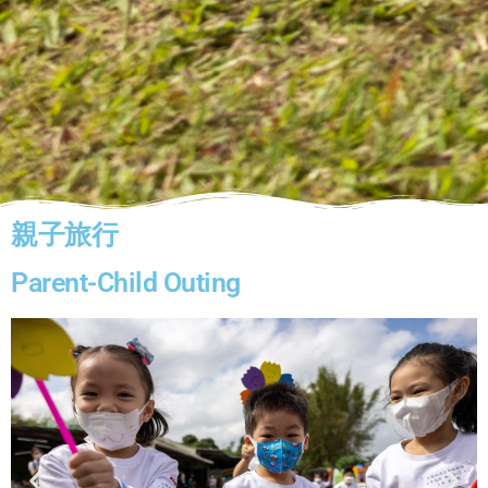
親子旅行
Parent-Child Outing