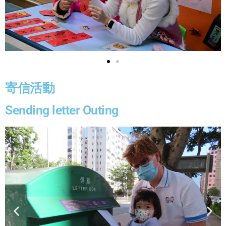
寄信活動
Sending letter Outing