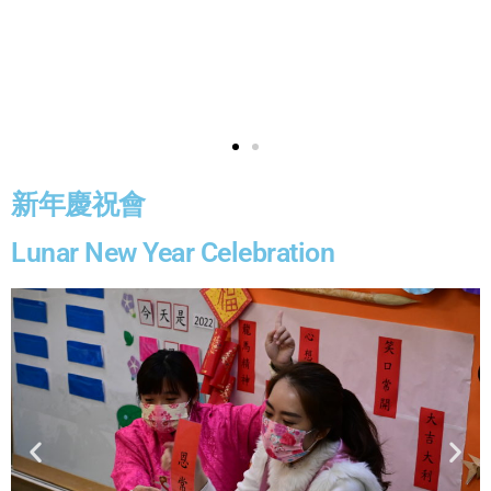
新年慶祝會
Lunar New Year Celebration